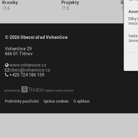
Kroniky
Projekty
Strategi
6
3
2
Anon
Díky 
moci 
Vaše 
© 2026
Obecní úřad Vohančice
znovu
Vohančice 29
666 01 Tišnov
www.vohancice.cz
obec@vohancice.cz
+420 724 186 159
Podmínky používání
Správa cookies
O aplikaci