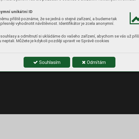
cké plány
Krajinný plán
Informace pro ob
18
1
ymní unikátní ID
němu příště poznáme, že se jedná o stejné zařízení, a budeme tak
přesněji vyhodnotit návštěvnost. Identifikátor je zcela anonymní.
souhlasy a odmítnutí si ukládáme do vašeho zařízení, abychom se vás už příš
 neptali. Můžete je kdykoli později upravit ve Správě cookies
Souhlasím
Odmítám