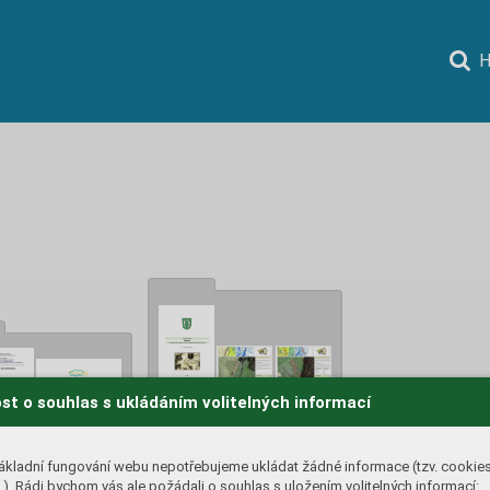
H
st o souhlas s ukládáním volitelných informací
ákladní fungování webu nepotřebujeme ukládat žádné informace (tzv. cookie
). Rádi bychom vás ale požádali o souhlas s uložením volitelných informací: