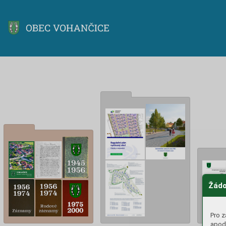
Žádo
Pro z
apod.