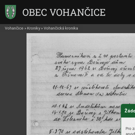
Vohančice
»
Kroniky
»
Vohančická kronika
Žádo
Pro z
apod.