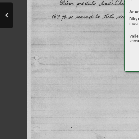
Anon
Díky 
moci 
Vaše 
znovu