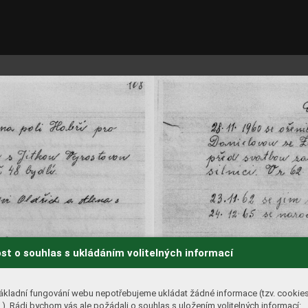
st o souhlas s ukládáním volitelných informací
ákladní fungování webu nepotřebujeme ukládat žádné informace (tzv. cookie
). Rádi bychom vás ale požádali o souhlas s uložením volitelných informací: