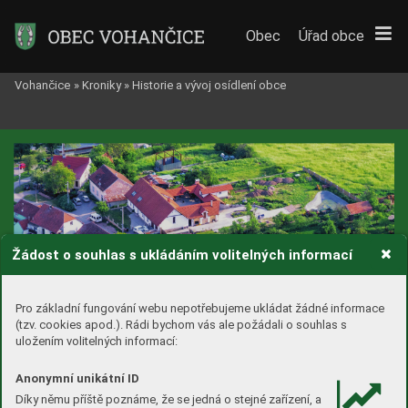
Obec
Úřad obce
Vohančice
»
Kroniky
»
Historie a vývoj osídlení obce
Žádost o souhlas s ukládáním volitelných informací
Pro základní fungování webu nepotřebujeme ukládat žádné informace
(tzv. cookies apod.). Rádi bychom vás ale požádali o souhlas s
uložením volitelných informací:
Anonymní unikátní ID
Díky němu příště poznáme, že se jedná o stejné zařízení, a