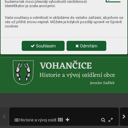
budeme tak moci přesněji vyhodnotit návštěvnost.
Identifikátor je zcela anonymní.
Vaše souhlasy a odmítnutí si ukládáme do vašeho zařízení, abychom se
vás už příště znovu neptali. Můžete je kdykoli později upravit ve Správě
cookies
Souhlasím
Odmítám
V
OH
A
N
ČI
CE
H
istorie a výv
oj osídl
ení obce
J
ar
osla
v S
adíl
ek
Historie a vývoj osídlení obce
1