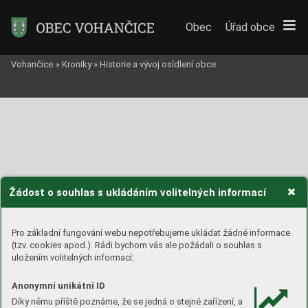
Obec
Úřad obce
Vohančice
»
Kroniky
»
Historie a vývoj osídlení obce
Žádost o souhlas s ukládáním volitelných informací
OBSAH 
Pro základní fungování webu nepotřebujeme ukládat žádné informace
Ú
vod 
................................................................................................................. 
5
(tzv. cookies apod.). Rádi bychom vás ale požádali o souhlas s
Vohančice v
počátc
ích s
výc
h dějin
.............................................................. 
6
uložením volitelných informací:
Historie Vohančic v
obd
obí středověku
.................................................. 
18
Anonymní unikátní ID
Osudy Vohančic v
16. a 
na počátku
 17. století
.................................... 
35
Díky němu příště poznáme, že se jedná o stejné zařízení, a
Vohančice v
pr
ůběhu
 17. století
................................................................. 
46