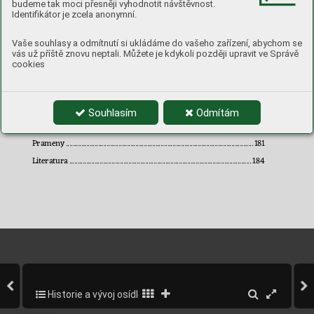
budeme tak moci přesněji vyhodnotit návštěvnost.
Proměny Vohančic v
18. a 
19. století
........................................................ 
60
Identifikátor je zcela anonymní.
Areál zámku a dvora 
–
proměn
y 
panských sídel v
dějinách 
Vohančic
.................................................................................................................
92
Vaše souhlasy a odmítnutí si ukládáme do vašeho zařízení, abychom se
vás už příště znovu neptali. Můžete je kdykoli později upravit ve Správě
Zaniklá vesnice Ludvíkov
............................................................................. 
111
cookies
Dolování stříbra a železných rud v
okolí obce
................................. 
120
Osada Závist
....................................................................................................... 
133
Majetkový vývoj domů
................................................................................. 
145
Souhlasím
Odmítám
Obrazové přílohy
.............................................................................................. 
1
57
Prameny 
................................
............................................................................... 
181
Literatura 
............................................................................................................ 
184
Historie a vývoj osídlení obce
5