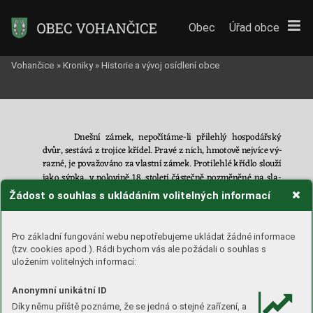
Obec
Úřad obce
Vohančice
»
Kroniky
»
Historie a vývoj osídlení obce
Dnešn
í 
zámek, 
nepočítáme
-
li 
přilehlý 
hos
po
dář
ský 
dvůr, 
sestává 
z
trojice 
křídel. 
Pr
avé 
z
nich, 
hmotově 
nejvíce 
vý
-
raz
né, 
je 
považováno 
za 
vlastní 
zámek. 
Proti
leh
lé 
křídlo 
slouží 
ja
ko 
s
ýpka, 
v
p
olovině 
18. 
století 
částečně 
pozměněné 
na 
sl
a
-
dovnu. 
A 
střední 
část 
s
průjezdem 
do d
vora zčásti 
doplňova
l
o 
Žádost o souhlas s ukládáním volitelných informací
sladovnický 
provoz, 
zčásti 
pak 
představovalo 
stájovou 
část. 
Nad ní bylo v
polovině 
18. století obytné patro
, kt
eré bylo sou
-
částí 
zámeckých 
prostor. 
Zá
mek 
se 
od 
přilehlých 
hos
po
dář
-
Pro základní fungování webu nepotřebujeme ukládat žádné informace
ských 
a 
výrobních 
křídel 
rovněž 
odlišuje 
střešní 
konstrukcí, 
na 
(tzv. cookies apod.). Rádi bychom vás ale požádali o souhlas s
zámku 
uplatněné 
v
mansardové 
podobě.
Přízemní 
úroveň 
je 
uložením volitelných informací:
opatřena 
klenb
ami, 
v
dnešní 
po
době
převážně
baro
kními,
i 
když 
některé 
mohou 
mí
t 
ještě 
pozdně 
renesanční 
pův
od, 
pa
t-
Anonymní unikátní ID
ro 
je 
v 
celém
rozsahu 
plochostropé.
Na 
vnějších 
f
asádách
 zá
m
-
Díky němu příště poznáme, že se jedná o stejné zařízení, a
ku pod zč
ásti opadanou barokní omí
tkou se dochovaly po
zůs
-