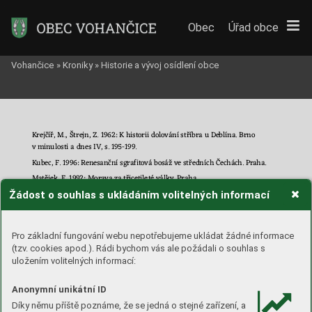
Obec
Úřad obce
Vohančice
»
Kroniky
»
Historie a vývoj osídlení obce
Krejčíř, M., Štrejn, Z. 1962: K hist
orii dolování stříbra u Deblína. Brno 
v minulosti a dnes IV, s. 1
95-1
99.  
Kubec, F. 1996: Renesanční sgrafit
ová bosáž ve střední
ch Čechách. Pr
aha.
Matějek, F. 1992: Morava za tř
icetile
té války. 
P
raha
.
Žádost o souhlas s ukládáním volitelných informací
Michna, P. 1
9
68: Příspěvek k mladohradištnímu osídlení Tišnovska. 
Vlastivědný věstník moravský XX, s. 26
0
-
264.  
Michna, P., Unger, J. 1
9
64: Mladohradi
š
tní a
st
ře
do
vě
ké nálezy z Deblína. 
Sborník prací filosofické fakulty br
ně
nské university XIII, E 9, s. 1
9
2
-195. 
Pro základní fungování webu nepotřebujeme ukládat žádné informace
Nekuda, 
V. 
1961: Zaniklé osady na Morav
ě v
 období feudalismu. Brno.
(tzv. cookies apod.). Rádi bychom vás ale požádali o souhlas s
uložením volitelných informací:
Nekuda, 
V.,
 Unger, J. 1981: 
Hrádky a tvrze na Moravě. Brno.
Oharek, V. 1923: Tišnovský okres. Brno.
Anonymní unikátní ID
Pilnáček, J. 1996
:
 Staromoravští rodové. Brno.
Díky němu příště poznáme, že se jedná o stejné zařízení, a
Peithners Edlen von Lichtenfels, J. Th
. A. 1780: 
Versuch ü
ber die 