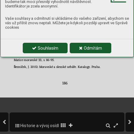
budeme tak moci přesněji vyhodnotit návštěvnost.
natürliche u
nd p
olitische Geschichte der böhmischen und mährisch
en
Identifikátor je zcela anonymní.
Bergwerke. Wien. 
Plaček, M. 200
3: O
pevněná středověká sídla šlechty –
no
vé a
revidované 
Vaše souhlasy a odmítnutí si ukládáme do vašeho zařízení, abychom se
lokality. Přehled výzkumů
 Arc
heologického ústavu AV v
Brně 44, Brno, 
vás už příště znovu neptali. Můžete je kdykoli později upravit ve Správě
s.
157
-173. 
cookies
Plaček, M. 200
7: Ilust
rovaná encyklopedie morav
ských hradů, hrádků 
a 
tvr
zí. Dodat
ky. Praha.
Profous, A., Svoboda, J
. 
1949: Místní jména v
Čechách. Jejich vznik, 
Souhlasím
Odmítám
původní význam a změny. Díl II. Praha
.
Rypáček, 
F. J. 1909: 
Tišnovská stará kniha
gruntovní z
r. 1
550. Časopis 
Matice moravské 33, s. 86
-95. 
Řezníček, J. 2002
: Mor
avské a slezské urbář
e. 
Katalogy. Praha.
186 
Historie a vývoj osídlení obce
188