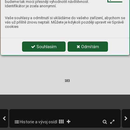
budeme tak moci přesněji vyhodnotit návštěvnost.
ZDB XXVII, s. 377 č. 28, s. 378 č. 31
Identifikátor je zcela anonymní.
ZDB XXIX, s. 27 č. 66, s. 132 č. 183, 184
Vaše souhlasy a odmítnutí si ukládáme do vašeho zařízení, abychom se
ZDB XXX, 
s. 54 č. 26,
s. 154 č. 217, s. 155 č. 218
vás už příště znovu neptali. Můžete je kdykoli později upravit ve Správě
ZDO XXXIII, s. 466
 č. 93
cookies
ZDO XXXIV, s. 475 
č. 2, s. 479 č. 6
ZDB XXXV, s. 473 č. 24
ZDB XXXVIII, s. 581
 č. 26, s. 602 č. 59, s. 644 č. 86, s. 645 č. 88
Souhlasím
Odmítám
183 
Historie a vývoj osídlení obce
185