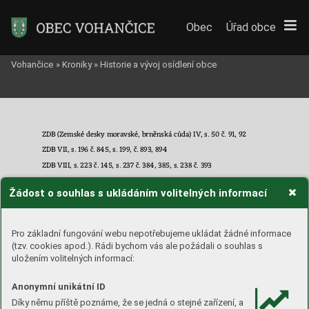
Obec
Úřad obce
Vohančice
»
Kroniky
»
Historie a vývoj osídlení obce
ZDB (Zemské desky moravské, brněnská cúda) IV, s. 50 č. 91, 92
ZDB VII, s. 196 č. 8
45
, s. 199, č. 893, 894
ZDB VIII, s. 223 
č. 145, s. 237 č. 384, 385, s. 238 č. 393
ZDB XI, 
s. 294 č. 101,
s. 297 č. 141
Žádost o souhlas s ukládáním volitelných informací
ZDB XII, s. 344 č. 262, 
s. 376 č. 690
ZDB XIII, s. 408 
č. 193
ZDB XV, s. 27 č. 243
Pro základní fungování webu nepotřebujeme ukládat žádné informace
ZDB XVI, s. 63 č. 226, 
s. 7
1 č. 256
(tzv. cookies apod.). Rádi bychom vás ale požádali o souhlas s
uložením volitelných informací:
ZDB XVII, s. 114 č. 193
ZDB XVIII, s. 131 č. 38, s. 
132 č. 40, s. 147 č. 119
Anonymní unikátní ID
ZDB XXV, s. 241 č. 3
Díky němu příště poznáme, že se jedná o stejné zařízení, a
ZDB XXVI, 
s. 329 č. 179,
s. 355 č. 253