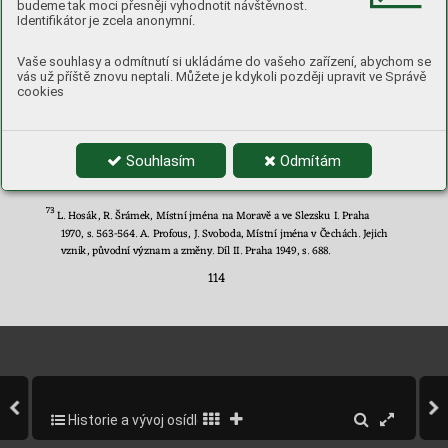
budeme tak moci přesněji vyhodnotit návštěvnost.
východně o
d Boskovic, jehož 
existence je zaz
na
me
nána
 teprve 
Identifikátor je zcela anonymní.
v 
prvních letech 16. století a půvo
d vsi do
 hlubšího středověku 
73
tak není do
lože
n.
Vaše souhlasy a odmítnutí si ukládáme do vašeho zařízení, abychom se
vás už příště znovu neptali. Můžete je kdykoli později upravit ve Správě
cookies
72
ZDB VII, s. 199, č. 
893, 
894; XI, s. 294 č. 101; XVII, s. 114 č. 193. AMB, 
A 
1/1 - 
Sbírka listin, mandátů a
 lis
tů, inv. č. 498. L. J
an, Ne
známá listina 
Souhlasím
Odmítám
na deblínské panství. Časopis Matice moravské 114
,
 1995, s. 
17
-18,  
22
-23.  
73
L. Hosák, R. Šr
ámek,
 Místní jmén
a na Morav
ě a ve Slezsku I. Praha 
1970, s. 563-564. 
A. Profous, J. Svoboda, Místní jména v
Če
chách. J
ejich 
vznik, původní význam a 
změn
y. Díl II. Praha 1949, s. 688
.
114
Historie a vývoj osídlení obce
116