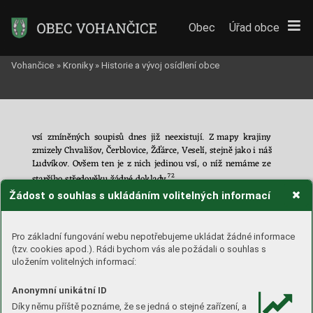
Obec
Úřad obce
Vohančice
»
Kroniky
»
Historie a vývoj osídlení obce
vsí 
zmíněný
ch 
soupisů 
dnes 
již 
n
eexistují. 
Z
mapy 
krajiny 
zmizely Chvališov, Čerblovice, Žďá
rce, 
Veselí
, st
ejně ja
ko i náš 
Lud
víkov. 
Ovšem 
t
en 
je 
z
nich 
jedinou 
vsí, 
o 
níž 
nemáme 
ze 
72
star
šího středověku žá
dné d
oklad
y.
Žádost o souhlas s ukládáním volitelných informací
Již 
název 
vlastní 
vsi 
napovídá, 
že 
jde 
o 
o
sadu 
mlad
šího 
da
ta. 
Ostatní 
stejnojmkenné
vsi
na 
Moravě 
vesměs 
pocházejí 
z 
pozdějšího
období, 
převážně 
z
 18. sto
let
í. 
Vznikly 
parcelací
Pro základní fungování webu nepotřebujeme ukládat žádné informace
dvo
rů,
rozdělením 
vrch
nos
tenské 
půdy
, 
či 
v
 souvislosti s 
prů
-
(tzv. cookies apod.). Rádi bychom vás ale požádali o souhlas s
mys
lovým 
podnikáním 
šlechty. 
Neznám
e 
jedinou 
ves 
tohoto 
uložením volitelných informací:
jména, 
jejíž půvo
d by
 sahal 
do středo
věku
, a 
to v 
obo
u českých 
zemích. 
Jedinou 
výjimkou 
js
ou 
s
nad 
L
udvíkovice 
v
s
everních 
Anonymní unikátní ID
Čechách 
na 
Děčínsku, 
doložené 
na 
p
očátku 
15. 
století. 
K
dalším 
Díky němu příště poznáme, že se jedná o stejné zařízení, a
oje
di
nělým 
příkladům 
snad 
n
áleží 
také 
vesnice 
Ludíkov