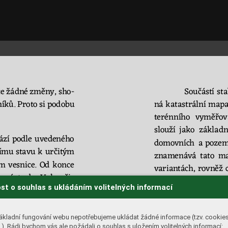
e 
žádné 
změny, 
sho
-
Součástí 
sta
íků. 
Proto 
si 
po
do
bu 
ná kat
astrální 
mapa
te
rénního
vyměřová
slouží 
jako 
základn
á
zí 
podle 
uvedeného 
domovních 
a
po
ze
ímu 
stavu 
k 
určitým
znamenává 
tato 
ma
m 
vesnice. 
Od 
konce 
varian
tách, 
rovněž 
e 
zástavba 
Voh
ančic
objektů. 
Přest
ože 
n
st o souhlas s ukládáním volitelných informací
lněných 
dvojicí 
pod
-
i star
šími 
kar
to
graf
ších 
gr
untů
. 
Celk
ově 
V 
re
gi
onu 
širšího 
Ti
sedlostí 
(čp. 
14 
až 1
9). 
ákladní fungování webu nepotřebujeme ukládat žádné informace (tzv. cookie
ma
py, na
příklad pr
). Rádi bychom vás ale požádali o souhlas s uložením volitelných informací: