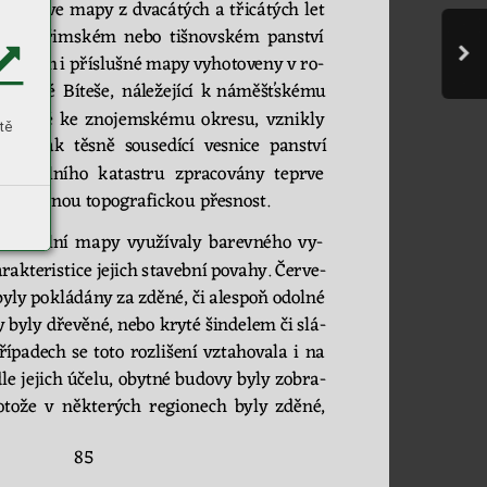
.
Teprve 
m
apy 
z 
dvacátých 
a 
tř
icátých 
let 
na 
kuřim
ském 
nebo 
t
išnovském
panství
 
a 
s
nim 
i
příslušné 
mapy 
vy
ho
tov
e
ny 
v 
ro
-
m 
V
e
lké 
Bíteše, 
nál
ežející 
k
náměšťskému 
ím
t
aké 
ke 
zno
jem
ské
m
u 
okresu, 
vznikly 
tě
imi 
pak 
těsně 
so
u
sedící 
vesn
ice 
panství 
 
stabilního 
katastr
u 
zpracovány 
t
eprve 
í potřebnou topografickou přesnost. 
tastr
ální 
m
apy
využívaly 
barevného 
vy
-
arakteristice jej
ich 
s
tavební 
povahy. 
Čer
ve
-
byly 
p
okládány 
za 
zděné, 
či 
alespoň 
odolné 
y 
byly dřevěné, 
neb
o 
kryté 
šindelem 
či 
slá
-
řípadech 
se 
toto 
ro
zlišení 
vztahov
ala 
i 
na 
le jejich účelu, obytné budovy byly zob
ra
-
otože 
v 
n
ěkterých 
regionech 
byly 
zděné,
85