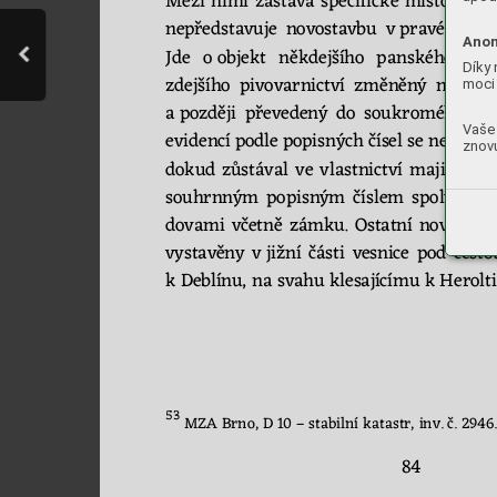
Mezi 
nimi 
zastává 
specifické 
mí
sto 
ho
st
ne
před
stavuje 
novostavbu 
v 
pravém 
vý
Anon
Jde 
o 
objekt 
někdejšího
p
anského 
piv
Díky 
zdejšího
pivovarnictví 
změněn
ý 
na 
v
rc
moci 
a poz
ději 
převedený 
do 
sou
kro
mé
ho
vla
Vaše 
eviden
cí p
odle 
popisných čísel se n
eobje
vu
znovu
dokud
zůstával 
ve 
vlast
nic
tví 
m
ajitele
st
sou
hrnným 
popisn
ým 
čí
slem 
spolu 
s
da
dovami 
včetně 
zámku. 
Ostatní 
nové 
dom
vystavěny 
v
jižní 
části 
vesn
ice 
pod
cesto
k 
Deblínu, na svahu klesaj
ící
mu k
He
rolt
53
 MZA Brno, D 10 
–
stabilní katastr, inv. č. 2946.
84