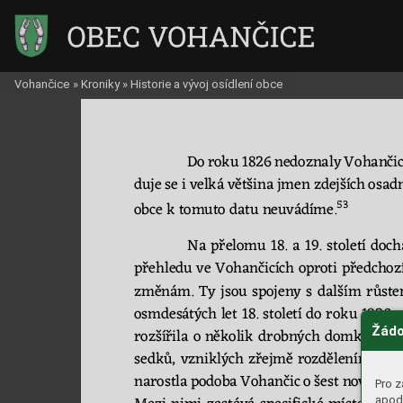
Vohančice
»
Kroniky
»
Historie a vývoj osídlení obce
Do 
roku 
1826 
nedoznaly 
Vo
hančic
du
je 
se 
i 
velká 
většin
a 
jmen
zdejších 
osadn
53
ob
ce k 
tomuto datu neuvádíme.
Na 
přelomu 
18. 
a 
19. 
st
oletí 
doch
přehledu 
v
e 
Vohančicích
oproti 
předchoz
změnám. 
Ty 
jsou 
spojeny 
s 
dalším 
r
ůste
osmdesá
tých 
let 
18. 
století 
do r
oku 1820 
s
Žádo
rozšířila 
o
několik
drobných 
domků, 
dop
sed
ků, 
vzniklých 
zřejmě 
rozdělením 
star
narostla 
podoba 
Voh
ančic 
o 
šest n
ových
u
Pro z
apod.