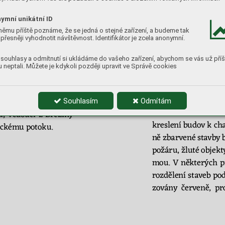
inec 
čp. 
14. 
Ten 
vš
ak 
je 
však 
často 
sporná
znamu 
t
ohoto
slo
va. 
19. 
století 
(zatímco 
ymní unikátní ID
ovaru, 
po 
ukončení 
by
ly 
stabilní 
kata
str
němu příště poznáme, že se jedná o stejné zařízení, a budeme tak
h
nos
tenský 
hostinec 
přesněji vyhodnotit návštěvnost. Identifikátor je zcela anonymní.
ce 
1826, 
obce 
kole
stnictví. 
Mezi 
starší 
panství 
a
 spolu 
s 
n
souhlasy a odmítnutí si ukládáme do vašeho zařízení, abychom se vás už příš
je 
zejména proto, 
že
již 
o
rok 
dříve. 
S
n
 neptali. Můžete je kdykoli později upravit ve Správě cookies
atku, 
byl 
veden 
pod 
Osová
jsou 
v
rámci
lšími 
panskými 
bu
-
roku 1835) vy
kazu
j
Souhlasím
Odmítám
ky 
a 
podsedky 
byly 
Zmíněné 
ka
u, 
vedoucí 
z
Březiny 
kres
lení 
budov 
k ch
ic
kému potoku.  
ně 
zbarvené 
stavby 
po
žáru, 
žluté 
objekt
mou. 
V 
někter
ých 
p
roz
dělení staveb pod
zo
vá
n
y 
červeně, 
pr
 