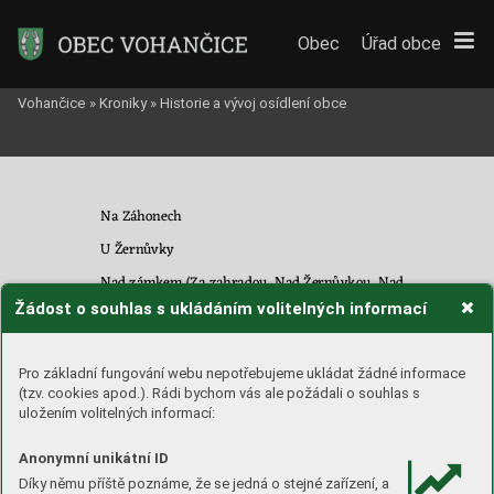
Obec
Úřad obce
Vohančice
»
Kroniky
»
Historie a vývoj osídlení obce
Na Záhonech
U Žernůvky
Nad zámkem
 (
Za zahradou, Nad Ž
ernů
vkou
, N
ad 
zámkem, Kapounky, Kozí do
ly, U obrá
zku
) 
Žádost o souhlas s ukládáním volitelných informací
Některé 
h
lavní 
tratě 
b
yly 
tehdy 
pod
l
e 
nastíněného 
Pro základní fungování webu nepotřebujeme ukládat žádné informace
přehledu 
značně 
celist
vé, 
zatímco 
jiné 
byly 
rozčleněny
na 
ce
-
(tzv. cookies apod.). Rádi bychom vás ale požádali o souhlas s
lou řadu drobnějších 
částí. 
Vohančický
katastr 
byl dělen 
v 
zá
-
uložením volitelných informací:
klad
ním 
rozvržení 
na 
poměrně 
malé
množství 
základních 
tra
-
tí, z toho dův
odu byl
o jeho da
lší členě
ní 
zcela pocho
pitelné
. 
Anonymní unikátní ID
Díky němu příště poznáme, že se jedná o stejné zařízení, a
Zatímco 
josefínský 
katastr 
již 
řadí 
veškeré 
tehdejší 
po
-