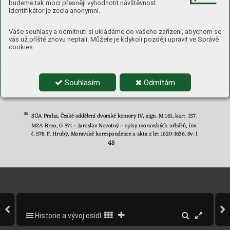
budeme tak moci přesněji vyhodnotit návštěvnost.
rodívá 
a
pro 
do
mácí 
potřebu 
i 
kuchyňské 
věci 
se 
užívati 
Identifikátor je zcela anonymní.
mohou“. Poddaní 
na statku 
byli, kr
omě panských potahů, 
po
-
vi
no
váni 
s
vážet 
obilí 
a 
otavu 
z
 vrch
nosten
ských 
polí 
a
 luk
. 
Vaše souhlasy a odmítnutí si ukládáme do vašeho zařízení, abychom se
Dále museli 
po 
jeden 
den sí
ct 
trávu a
oves. Z
a 
další práci 
byly 
vás už příště znovu neptali. Můžete je kdykoli později upravit ve Správě
cookies
vrchností 
finančně odměňováni. 
Ve 
V
o
han
či
cích 
se 
nacházela 
tvrz 
„od 
kamene 
s
 pokoji 
a 
ko
mo
rami 
vysta
ve
ná“, 
při 
které 
stál 
také 
pivovar. 
Ten 
vš
ak 
nebyl 
pr
o 
ztrátu o
dbytu několik 
let 
36
v provozu.
Souhlasím
Odmítám
36
SÚA Praha, 
České
 oddělení dvorské komory IV, sign. M 161, kart. 15
7.
MZA Brno, G 371 
–
Jaroslav Novotný –
opisy moravských urbářů, inv. 
č. 578. F. Hrubý, Moravské korespondence a akta z
 let 1620-1636. Sv. I. 
48
Historie a vývoj osídlení obce
50