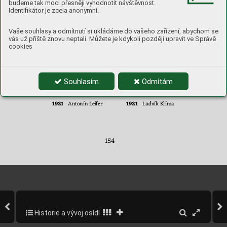
1921 
budeme tak moci přesněji vyhodnotit návštěvnost.
Josef Jiskra 
Identifikátor je zcela anonymní.
Vaše souhlasy a odmítnutí si ukládáme do vašeho zařízení, abychom se
ROK 
MAJITEL 
ROK 
MAJITEL 
vás už příště znovu neptali. Můžete je kdykoli později upravit ve Správě
Čp. 21
Čp. 22
cookies
domek 
domek 
Souhlasím
Odmítám
1900 
1900 
Josef Jiskra 
Jan Handl 
1921 
1921 
Antonín Leifer
Ludvík 
Klí
ma
154 
Historie a vývoj osídlení obce
156