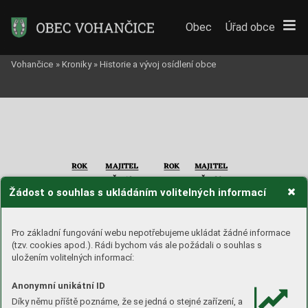
Obec
Úřad obce
Vohančice
»
Kroniky
»
Historie a vývoj osídlení obce
ROK 
MAJITEL 
ROK 
MAJITEL 
Čp. 19
Čp. 20
Žádost o souhlas s ukládáním volitelných informací
domek 
domek 
Pro základní fungování webu nepotřebujeme ukládat žádné informace
(tzv. cookies apod.). Rádi bychom vás ale požádali o souhlas s
1820 
1880 
Anton Čermák
Marie Ja
šová
uložením volitelných informací:
1826 
1900 
Anton Čermák
Josef Koudelka 
1843 
1921 
Anton Čermák
Jan Koudelka 
1880 
Anton Borek 
Anonymní unikátní ID
1900 
Anna Filová
Díky němu příště poznáme, že se jedná o stejné zařízení, a