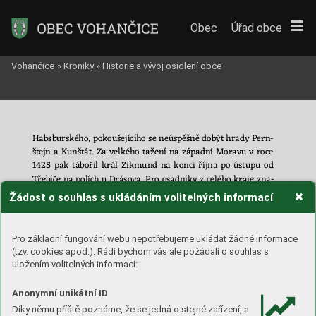
Obec
Úřad obce
Vohančice
»
Kroniky
»
Historie a vývoj osídlení obce
Habs
burského
, 
pokoušejícího se 
neúspěšně dobýt hrady Per
n
-
štejn 
a
Kunštát. 
Za 
velkého 
t
ažení 
n
a 
západní 
Moravu 
v
 roce 
1425 
pak 
tábořil 
král 
Zikmund 
na 
konci 
ř
íjna 
po 
ústupu 
od
Třebíče 
na polích 
u
Drásova. 
Pro 
osadníky 
z
celého kraje 
zna
-
me
naly 
tyto 
n
ávštěvy 
z
načnou 
zátěž, 
zejména 
při 
ko
řist
ném 
Žádost o souhlas s ukládáním volitelných informací
způsobu 
zás
obování. 
O 
útocích 
z
druhé 
„husitské“ 
strany 
ne
-
má
me 
z 
našeh
o 
území 
zprávy. 
Spolehlivě 
víme, 
že 
někdy 
po 
po
lovině 
dvacátých 
let 
15. 
století 
vypálili 
Táborité 
ne
da
le
kou 
Pro základní fungování webu nepotřebujeme ukládat žádné informace
Vel
kou 
Bíteš 
a 
při
svých 
výpravách
zajížděli 
až 
ke 
hrad
u 
(tzv. cookies apod.). Rádi bychom vás ale požádali o souhlas s
Veveří. 
uložením volitelných informací:
V 
roce 
1428 
se 
oddíly 
sirotků 
pokoušely 
dobýt 
město 
Anonymní unikátní ID
Brno 
a plen
ily přitom široké 
okolí. V
polovině kvě
tn
a stej
ného 
roku 
pak 
vypálily 
jed
notky 
hejtmana 
Velka 
Koud
elníka 
Díky němu příště poznáme, že se jedná o stejné zařízení, a