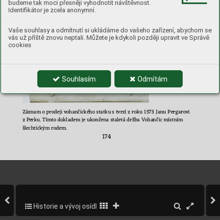
budeme tak moci přesněji vyhodnotit návštěvnost.
Identifikátor je zcela anonymní.
Vaše souhlasy a odmítnutí si ukládáme do vašeho zařízení, abychom se
vás už příště znovu neptali. Můžete je kdykoli později upravit ve Správě
cookies
Souhlasím
Odmítám
Záznam o prodeji vohančického statku
 s tvrzí z roku 1573 Janu Pergarovi 
z Perku. 
Tímto dokladem je ukončena staletá držba Voha
nč
ic místním 
šlechtickým rodem
.  
174 
Historie a vývoj osídlení obce
176