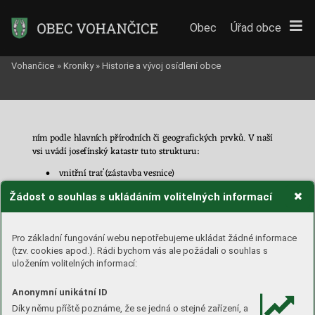
Obec
Úřad obce
Vohančice
»
Kroniky
»
Historie a vývoj osídlení obce
ním podle 
hlavn
ích 
přírodních či 
geografických 
prvků. 
V
naší 
vsi 
uvádí josefínský katastr tuto strukturu:
vnitřní trať (zástavba
 vesnice)
•
Za 
stodolama 
(
polní 
trať
, 
hraničící 
na 
jedné 
str
aně 
se 
•
Žádost o souhlas s ukládáním volitelných informací
zá
stavbou 
obce, 
na 
druhé 
s
panskými 
lesy 
Kapounky 
a 
Kozí 
d
oly, 
na 
třetí
straně 
s
pejškovskými 
hranicemi 
a nakonec s 
tratí Pod Dubo
v
ou
) 
Pro základní fungování webu nepotřebujeme ukládat žádné informace
(tzv. cookies apod.). Rádi bychom vás ale požádali o souhlas s
Pod 
Dubovou 
(polní 
trať
promíšená 
s 
lesem
, 
hraničící 
•
uložením volitelných informací:
na 
jedné 
straně 
s
tratí
Za 
stodolama, 
na d
ruhé 
s
tiš
nov-
skými pozemky, na třetí a
čtvrt
é stran
ě s
t
ratí Závist
) 
Anonymní unikátní ID
Závist
(polní 
t
rať, 
hraničící 
na 
jedné 
straně 
s
 vrchnos-
•
Díky němu příště poznáme, že se jedná o stejné zařízení, a