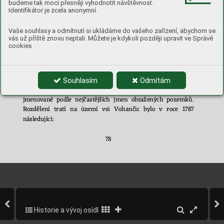
ten
ským 
lesem 
Lícha, 
na 
druhé 
s
polnostm
i 
vsi 
Žernův
-
budeme tak moci přesněji vyhodnotit návštěvnost.
Identifikátor je zcela anonymní.
ky 
řečenými 
Pod 
Habřím, 
na 
t
řetí 
stra
ně 
s
panským 
p
o
-
lem 
Za 
zahradou 
a 
na 
čtvrté 
str
aně 
s
panským 
polem 
Za 
Křížem
, jdoucím až k
Závisti
) 
Vaše souhlasy a odmítnutí si ukládáme do vašeho zařízení, abychom se
vás už příště znovu neptali. Můžete je kdykoli později upravit ve Správě
cookies
Toto 
r
ozdělen
í 
však 
nebylo 
konečné. 
U
veden
é 
hl
avní 
tratě 
byly 
r
ozdělen
y 
na 
nově 
zavedené 
parcely, 
k
nimž 
byly 
Souhlasím
Odmítám
připojeny 
již 
zastaralé 
traťové 
názvy 
p
odle 
pův
odního 
de
tail-
ní
ho členění. Mezi oběma v
šak stály ještě stř
ední skupiny, po
-
jme
nované 
p
odle 
nejč
astějších 
jmen 
obsažených 
pozemků. 
Roz
dělení 
tratí
na 
území 
vsi 
Vo
han
čic 
bylo 
v 
roce 
1787 
násled
u
jící:  
78
Historie a vývoj osídlení obce
80