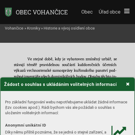
Obec
Úřad obce
Vohančice
»
Kroniky
»
Historie a vývoj osídlení obce
Ve 
st
ejné 
době, 
kd
y 
je
vyhotoven 
zmí
něný 
urbář, 
se 
stávají 
t
éměř 
pravidelno
u 
součástí 
každoročních 
účetních 
výkazů 
vrchn
ostenské 
samo
správy 
ku
řimského 
panství 
pod
-
rob
né 
inventáře 
všech 
dominikálních 
budo
v. 
O
bsahy 
těch
to 
in-
ven
tářů 
neslouží pouze 
k přiblížení stavebn
í podoby 
pře
dmět
-
Žádost o souhlas s ukládáním volitelných informací
ných 
objektů, 
ale 
jsou 
také 
je
dinečným 
přehledem 
jejich 
po
-
drob
ného v
ýčtu 
včetně 
t
ehdy i
ntenzívně 
pr
obíhaj
ící
ch 
sta
veb-
ních proměn. 
Pro základní fungování webu nepotřebujeme ukládat žádné informace
(tzv. cookies apod.). Rádi bychom vás ale požádali o souhlas s
Nejstarší 
dochovaný 
in
ventář 
dokumentuje 
stav 
ku
-
uložením volitelných informací:
řimského 
velkostatku 
v 
r
oce 
1723. 
Kromě 
až 
nad
di
m
en
zo
va
-
né
ho zázemí kuř
imského zámku, někdejší pozdně renesanční 
Anonymní unikátní ID
tvr
ze, sloužící ja
ko správn
í budova 
s
ka
ncelářemi a
 byty 
úřed
-
nic
tva, 
sestávajícího 
z
 hos
po
dářských 
obj
ektů 
v 
komplexu 
Díky němu příště poznáme, že se jedná o stejné zařízení, a