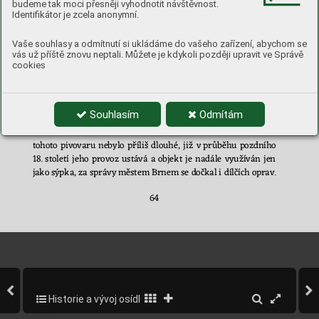
budeme tak moci přesněji vyhodnotit návštěvnost.
dvo
ra, 
pi
vo
v
ar
ských 
budov, 
skladišť 
a 
sýpek, 
je 
pozornost 
Identifikátor je zcela anonymní.
věnována 
také d
alším 
dvorům 
na 
panství, 
mlýnům, 
palírnám, 
hostincům 
a
 mys
livn
ám 
a 
jiným 
hos
po
dář
ským 
či 
výrobním 
Vaše souhlasy a odmítnutí si ukládáme do vašeho zařízení, abychom se
provo
zům. Středem 
zájmu, kr
omě Kuřimi, byl
o zázemí
 dvorů 
vás už příště znovu neptali. Můžete je kdykoli později upravit ve Správě
v 
Lelekovicích, 
Svinošicích, Vo
hančicích, Herolticích 
a D
eb
líně.
cookies
Jádrem 
vohančického 
d
vora, 
nového 
střediska 
„hor
ního“
panství 
města 
Brna, 
jak 
byl 
býv
alý 
deblínský 
statek 
spolu
s 
Vo
ha
nčicemi 
něk
dy 
nazýván, 
byl 
zr
es
tau
ro
va
ný 
zámek 
Souhlasím
Odmítám
s 
přilehlým 
pivovarem. 
Toto 
obnovu 
zdejších 
panských 
objektů 
si 
př
iblížíme 
v
samostatné 
kapitole. 
Přestože 
trvání 
tohoto 
pivovaru 
nebylo 
př
íliš 
dlouhé, 
j
iž 
v 
průběhu 
pozdního
18. 
století 
jeho 
pr
ovoz 
ustává 
a
objekt 
j
e 
nadále 
využíván 
jen 
jako 
sýpka, 
za 
správy 
měst
em 
Brnem 
se d
očkal 
i
dílčích o
prav. 
64
Historie a vývoj osídlení obce
66