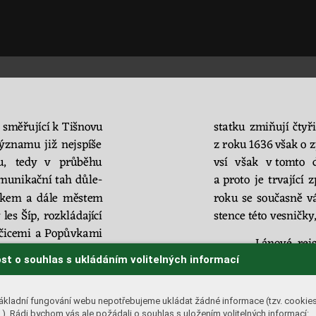
 
směř
ující 
k
T
išnov
u 
statku 
zmiňují 
čtyři
ý
zna
mu 
již 
nejspíše
z 
ro
ku 
1636 
však 
o
z
, 
tedy 
v 
průběhu 
vsí 
však 
v
t
omto 
munikační 
tah 
dů
le
-
a pro
to 
je 
t
rvající 
z
skem 
a 
dále 
městem 
roku 
se 
současně 
v
 
les 
Šíp, 
rozkládaj
ící
stence této vesničky,
čicemi 
a
Popůvkami 
Lánové 
rej
ykova 
okruhu
), 
pr
o
-
st o souhlas s ukládáním volitelných informací
v 
ro
ce 
1656 a 
obnov
mu se 
cestující a 
zej
-
bu 
již 
jmenovitě 
neu
 
i 
za 
cenu 
značného 
však dodávají 
struč
ákladní fungování webu nepotřebujeme ukládat žádné informace (tzv. cookie
a 
v
 tom
to 
směru 
pří
-
panský hostinec (še
). Rádi bychom vás ale požádali o souhlas s uložením volitelných informací: