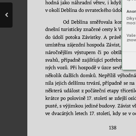
hodná 
jako 
náhradní 
větev, 
i 
když 
sestup
v 
okolí 
Deblína d
o svrateckého
ú
dolí 
ne
byl
Anon
Díky 
Od 
Deblína 
směřovala 
komunika
moci 
dnešn
í turisticky značené 
cesty k 
Vohanči
Vaše 
do 
údolí 
potoka 
Závistky. 
A 
právě 
zde, 
znovu
umístěna 
zájezdní 
hospoda 
Závist,
občers
náročn
ě
jším 
výstupem 
či 
po
obtížném 
sva
hů, 
pří
padn
ě 
zajišťující
potřebný 
servi
ných vozů. 
Při 
hospodě v
 úzce 
se
vřeném 
ně
kolik 
dalších 
domků. 
Nepříliš 
výhodná
ni
la jejich delšímu trvání, pří
padn
ě
 se na
ně
která 
událost 
z
počáteční 
et
apy
tř
icetil
krátce 
po polovině 17. 
století 
se 
zdejší osí
pusté, s 
výjimkou jediné 
budovy.
Závist v
ve 
dv
acátých 
letech 
17. 
století, 
kdy 
se 
v
o
138 