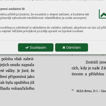
 
z
vy
výšených 
plání 
lu
py, u 
nichž 
se nal
 
zrovna 
jedno
duchý. 
ymní unikátní ID
o do
minikální 
ves, 
němu příště poznáme, že se jedná o stejné zařízení, a budeme tak
ce 
přibližně 
v
 trase 
re
dukci 
pouze 
na 
o
přesněji vyhodnotit návštěvnost. Identifikátor je zcela anonymní.
cí
m, od
kud schá
zela 
17. 
století 
stává
čistě
souhlasy a odmítnutí si ukládáme do vašeho zařízení, abychom se vás už příš
na 
úpatí 
svahu, 
byla 
dan
ských 
domů 
na 
 neptali. Můžete je kdykoli později upravit ve Správě cookies
t
vující 
cestující 
před 
vůbec 
nezmiňuje, 
a 
sjezdu 
z
vyvýšených 
jsou 
Voh
ančice 
s 
př
s 
a 
opravy
poš
ko
ze
-
mu pan
ství města 
B
Souhlasím
Odmítám
údolí bylo 
postaveno 
pat
ri
moniá
lního sp
 
poloha 
však 
za
brá
-
Zmínili 
jsm
 jejich osudu zapsala 
cích, 
kdy 
je 
naše 
Z
á
eté 
války. 
Je 
jisté, 
že 
tin
cem 
a 
přilehlou 
dlení 
připomíná jako 
ša
k byla opuštěna 
již
dhadu 
vohančického 
95
MZA Brno, D 1 
–
lán