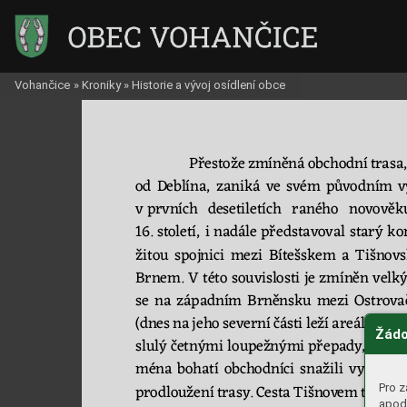
Vohančice
»
Kroniky
»
Historie a vývoj osídlení obce
Přestože 
zmí
něná
obchodní 
trasa,
od 
Deb
lína, 
zaniká 
ve 
svém 
půvo
dním 
v
v prv
ních 
desetiletí
ch 
raného 
novověku
16. 
století, 
i 
nadá
le 
př
edstavoval 
starý 
ko
ži
tou 
spoj
nici 
mezi 
Bítešskem 
a 
T
išnov
Brnem. V 
tét
o souvislosti je zmí
něn velký
se 
na 
záp
adním 
Brněnsku 
mezi 
Ostrova
(dnes 
na 
jeho 
severní 
části 
leží 
areál 
Masar
Žádo
slu
lý čet
nými loupežnými př
epady
, 
kt
eré
mé
na 
bohatí
obchodníci 
snažili 
vyhnout
Pro z
prodlou
žení 
trasy. 
Cesta 
T
išnov
em 
tak 
byl
apod.