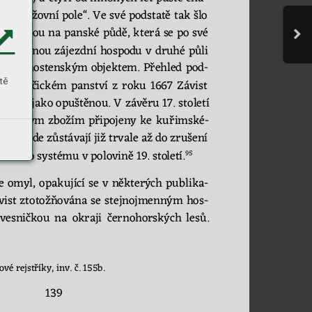
ézá 
činžovní pole“. 
Ve 
své podstatě 
tak šlo
založenou na 
panské 
půdě, kt
erá se 
po své 
samocenou 
zájez
dní 
hospod
u 
v 
druhé 
půli 
 
vrchnostenským 
objektem. 
Přehled 
pod
-
tě
v
ohančickém 
panst
ví 
z 
r
oku 
1667 
Závist 
to 
ani 
jako opuštěn
ou. 
V 
závěru 
17.
st
oletí
íslušným 
zbožím 
připojeny 
ke 
ku
řimské
-
rna 
a zd
e zůstávaj
í j
iž trvale a
ž do 
zrušení 
rávního syst
ému v polovině 19. sto
letí
.
95
e 
omyl, 
op
akující 
se 
v 
někt
erých 
pub
li
ka
-
vist 
zt
otožňována 
s
e 
stej
no
jmen
ným 
hos
-
vesničkou 
na 
okraji 
čer
no
horských 
le
sů. 
ové rejstříky, inv. č. 155b. 
139 