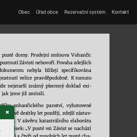
Obec
Úřad obce
Rezervační systém
Kontakt
 
pusté 
domy.
Pro
dejní 
smlouva 
Vohančic 
pustnutí 
Závisti 
neh
ovoří. 
Povaha 
zdejších 
do
kumentu 
nebyla 
blížeji 
speci
fikována 
pustnutí 
velice 
p
ravděpodobné. 
K
 t
omuto 
áže 
nejstarší 
známý 
písemný 
doklad 
exi
-
 jak jsme již zmínili
.  
stříky 
vohan
čickéh
o 
panství
, 
vy
ho
to
ve
né 
en
é o dv
ě desítky let po
zději, zdej
ší zá
st
av-
vádějí. 
V
závěru 
katastrálního 
elab
orátu 
ný 
přípisek: 
„V pust
é vsi 
Závist se 
nachází 
s
nkhaus) a 
čtyři 
od mnohých let 
pusté cha
-